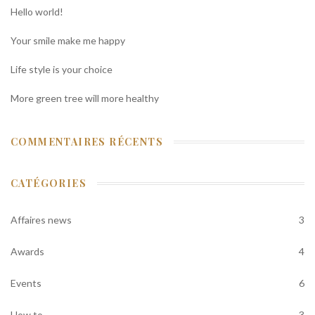
Hello world!
Your smile make me happy
Life style is your choice
More green tree will more healthy
COMMENTAIRES RÉCENTS
CATÉGORIES
Affaires news
3
Awards
4
Events
6
How to
3