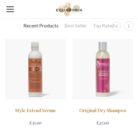
Recent Products
Best Seller
Top Rated
Style Extend Serum
Original Dry Shampoo
£
31.00
£
27.00